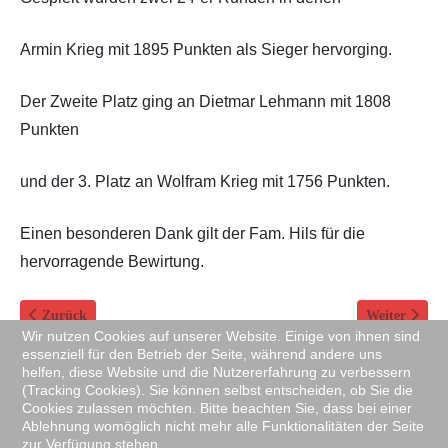
Armin Krieg mit 1895 Punkten als Sieger hervorging.
Der Zweite Platz ging an Dietmar Lehmann mit 1808
Punkten
und der 3. Platz an Wolfram Krieg mit 1756 Punkten.
Einen besonderen Dank gilt der Fam. Hils für die
hervorragende Bewirtung.
Vorheriger Beitrag: 31. Dezember 2021 Silvesterwanderung zum kle
Nächster Bei
Zurück
Weiter
Wir nutzen Cookies auf unserer Website. Einige von ihnen sind
essenziell für den Betrieb der Seite, während andere uns
helfen, diese Website und die Nutzererfahrung zu verbessern
(Tracking Cookies). Sie können selbst entscheiden, ob Sie die
Cookies zulassen möchten. Bitte beachten Sie, dass bei einer
Copyright © 2009-2026. All Rights Reserved. Designed by
Ablehnung womöglich nicht mehr alle Funktionalitäten der Seite
zur Verfügung stehen.